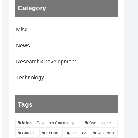
Category
Misc
News
Research&Development
Technology
Tags
Infineon Developer Community
Oscilloscope
Gorgon
CoFilint
mgr.1.0.2
WishBank