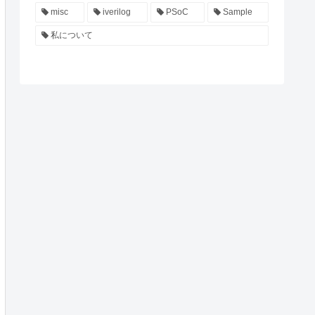
misc
iverilog
PSoC
Sample
私について