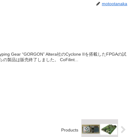
motootanaka
otyping Gear “GORGON” Altera社のCyclone IIを搭載したFPGAの試
品は販売終了しました。 CoFilint...
Products