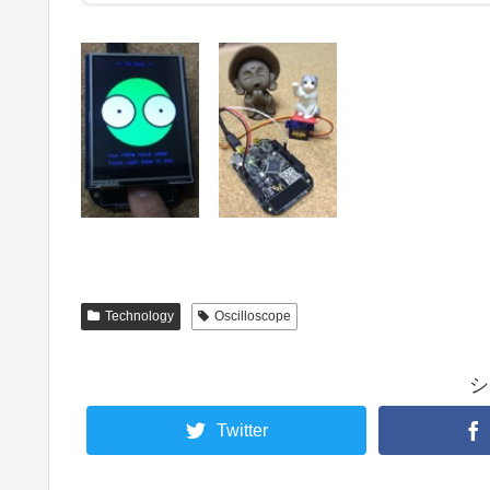
Technology
Oscilloscope
シ
Twitter